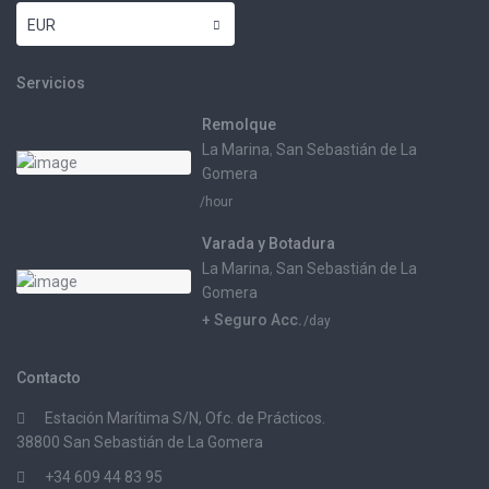
EUR
Servicios
Remolque
La Marina
,
San Sebastián de La
Gomera
/hour
Varada y Botadura
La Marina
,
San Sebastián de La
Gomera
+ Seguro Acc.
/day
Contacto
Estación Marítima S/N, Ofc. de Prácticos.
38800 San Sebastián de La Gomera
+34 609 44 83 95