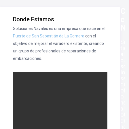
Co
c
Donde Estamos
No
Soluciones Navales es una empresa que nace en el
Puerto de San Sebastián de La Gomera
con el
Si
objetivo de mejorar el varadero existente, creando
tie
un grupo de profesionales de reparaciones de
alg
embarcaciones.
du
so
los
ser
qu
of
o
nec
alg
otr
qu
no